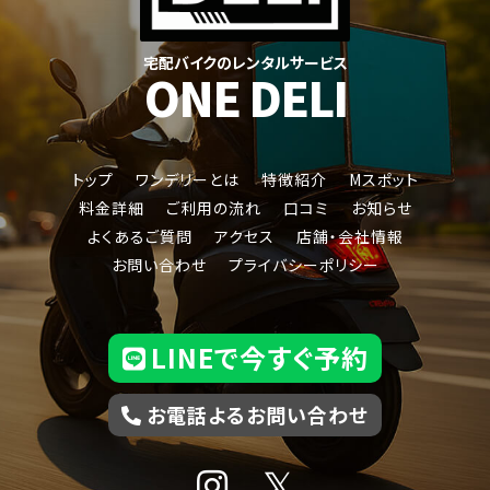
宅配バイクのレンタルサービス
ONE DELI
トップ
ワンデリーとは
特徴紹介
Mスポット
料金詳細
ご利用の流れ
口コミ
お知らせ
よくあるご質問
アクセス
店舗・会社情報
ジャイロキャノピー
お問い合わせ
プライバシーポリシー
LINEで今すぐ予約
お電話よるお問い合わせ
𝕏