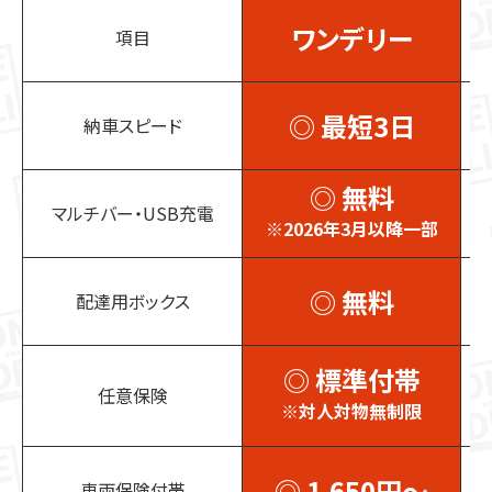
ワンデリー
項目
◎ 最短3日
納車スピード
◎ 無料
マルチバー・USB充電
※2026年3月以降一部
◎ 無料
配達用ボックス
◎ 標準付帯
任意保険
※
※対人対物無制限
◎ 1,650円～
車両保険付帯